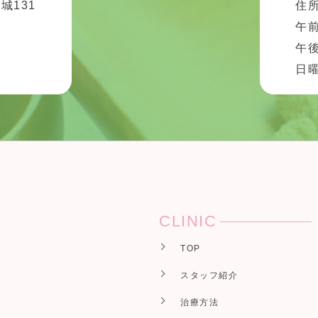
城131
住所
午前
午後
診
日
CLINIC
TOP
スタッフ紹介
治療方法