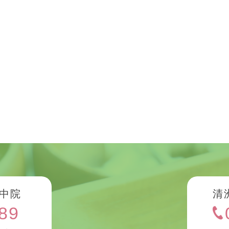
中院
清
89