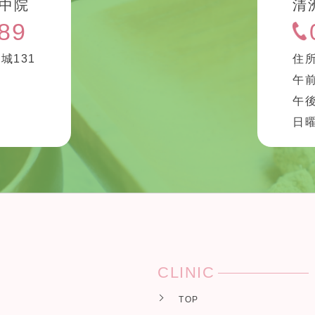
中院
清
89
城131
住所
午前
午後
診
日
CLINIC
TOP