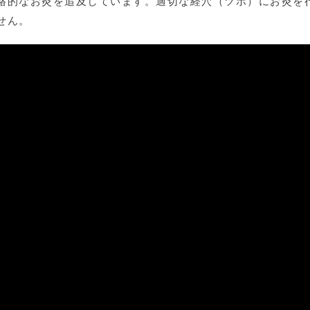
格的なお灸を追及しています。適切な経穴（ツボ）にお灸を
せん。