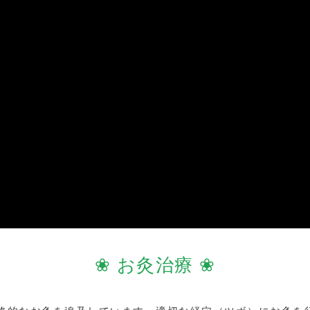
❀ お灸治療 ❀