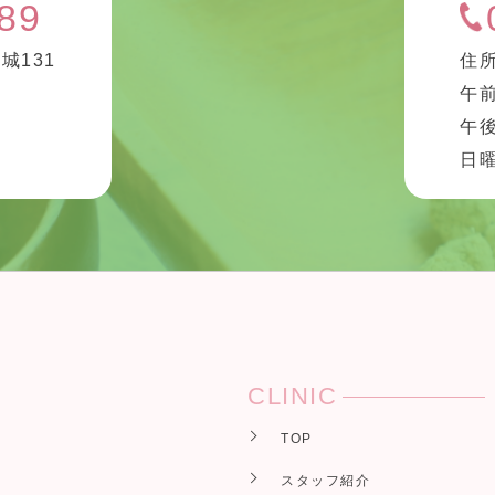
89
城131
住所
午前
午後
診
日
CLINIC
TOP
スタッフ紹介