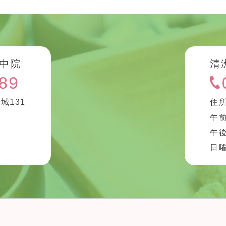
中院
清
89
城131
住所
午前
午後
診
日