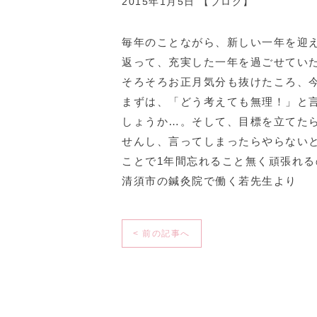
2015年1月5日 【
ブログ
】
毎年のことながら、新しい一年を迎
返って、充実した一年を過ごせてい
そろそろお正月気分も抜けたころ、
まずは、「どう考えても無理！」と
しょうか…。そして、目標を立てた
せんし、言ってしまったらやらない
ことで1年間忘れること無く頑張れ
清須市の鍼灸院で働く若先生より
< 前の記事へ